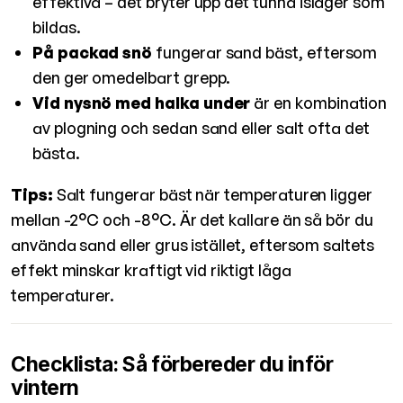
effektiva – det bryter upp det tunna islager som
bildas.
På packad snö
fungerar sand bäst, eftersom
den ger omedelbart grepp.
Vid nysnö med halka under
är en kombination
av plogning och sedan sand eller salt ofta det
bästa.
Tips:
Salt fungerar bäst när temperaturen ligger
mellan -2°C och -8°C. Är det kallare än så bör du
använda sand eller grus istället, eftersom saltets
effekt minskar kraftigt vid riktigt låga
temperaturer.
Checklista: Så förbereder du inför
vintern