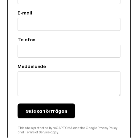
E-mail
Telefon
Meddelande
Skicka förfrågan
This site is protected by reCAPTCHA and the Google
Privacy Policy
and
Terms of Service
apply.